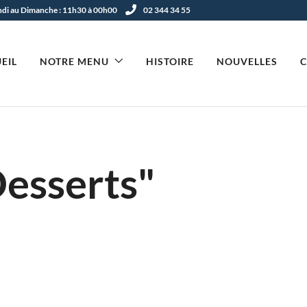
undi au Dimanche : 11h30 à 00h00
02 344 34 55
EIL
NOTRE MENU
HISTOIRE
NOUVELLES
Desserts"