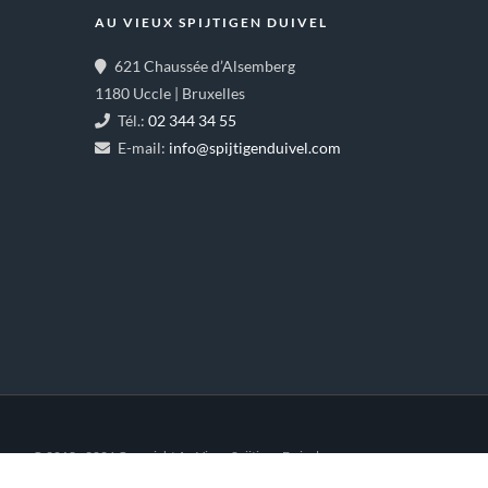
AU VIEUX SPIJTIGEN DUIVEL
621 Chaussée d’Alsemberg
1180 Uccle | Bruxelles
Tél.:
02 344 34 55
E-mail:
info@spijtigenduivel.com
© 2018 - 2026 Copyright Au Vieux Spijtigen Duivel.