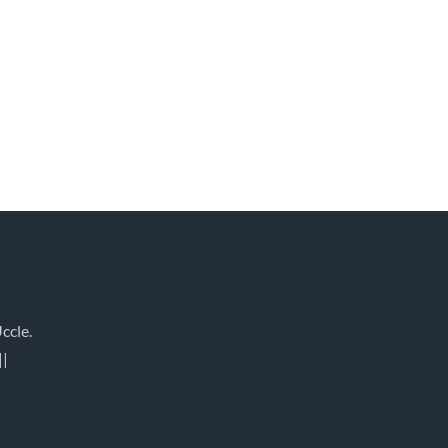
ccle.
||