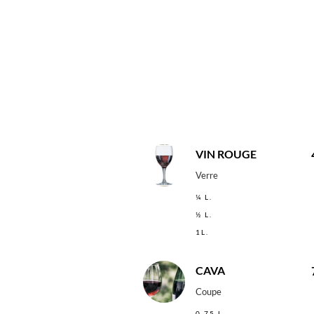
VIN ROUGE
Verre
¼ L.
½ L.
1L.
CAVA
Coupe
0,75 L.