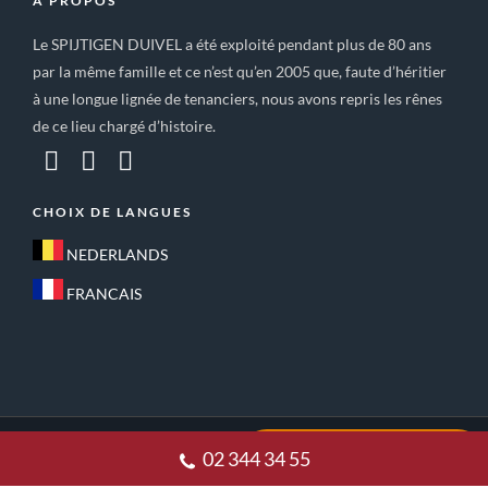
A PROPOS
Le SPIJTIGEN DUIVEL a été exploité pendant plus de 80 ans
par la même famille et ce n’est qu’en 2005 que, faute d’héritier
à une longue lignée de tenanciers, nous avons repris les rênes
de ce lieu chargé d’histoire.
CHOIX DE LANGUES
NEDERLANDS
FRANCAIS
ACCUEIL
CONDITIONS GÉNÉRALES DE VENTE
02 344 34 55
POLITIQUE DE CONFIDENTIALITE
CONTACT