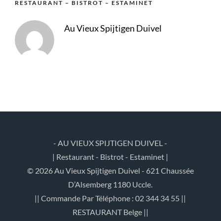
RESTAURANT – BISTROT – ESTAMINET
Au Vieux Spijtigen Duivel
- AU VIEUX SPIJTIGEN DUIVEL -
| Restaurant - Bistrot - Estaminet |
© 2026 Au Vieux Spijtigen Duivel - 621 Chaussée
D’Alsemberg 1180 Uccle.
|| Commande Par Téléphone : 02 344 34 55 ||
RESTAURANT Belge ||