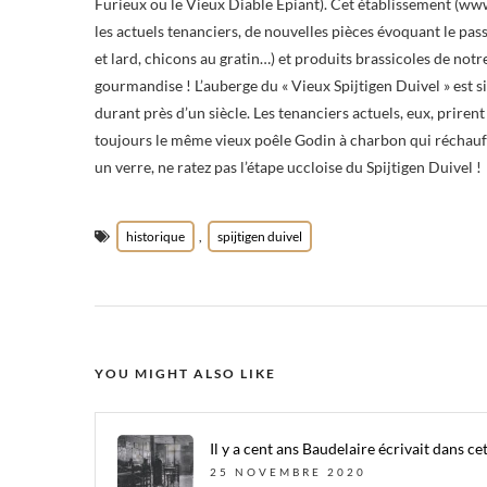
Furieux ou le Vieux Diable Epiant). Cet établissement (www
les actuels tenanciers, de nouvelles pièces évoquant le pa
et lard, chicons au gratin…) et produits brassicoles de notre
gourmandise ! L’auberge du « Vieux Spijtigen Duivel » est s
durant près d’un siècle. Les tenanciers actuels, eux, prirent
toujours le même vieux poêle Godin à charbon qui réchauffe 
un verre, ne ratez pas l’étape uccloise du Spijtigen Duivel !
historique
spijtigen duivel
,
YOU MIGHT ALSO LIKE
Il y a cent ans Baudelaire écrivait dans ce
25 NOVEMBRE 2020