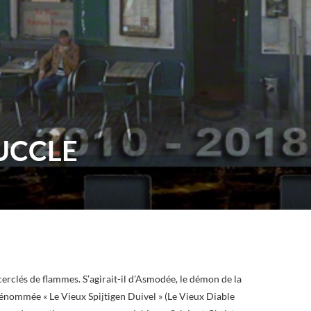
’UCCLE
cerclés de flammes. S’agirait-il d’Asmodée, le démon de la
 dénommée « Le Vieux Spijtigen Duivel » (Le Vieux Diable