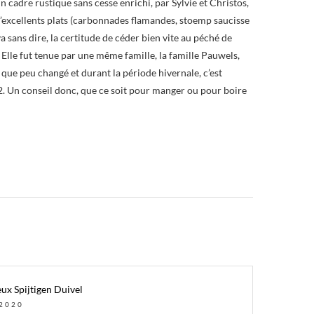
cadre rustique sans cesse enrichi, par Sylvie et Christos,
d’excellents plats (carbonnades flamandes, stoemp saucisse
va sans dire, la certitude de céder bien vite au péché de
 Elle fut tenue par une même famille, la famille Pauwels,
e, que peu changé et durant la période hivernale, c’est
42. Un conseil donc, que ce soit pour manger ou pour boire
ux Spijtigen Duivel
2020