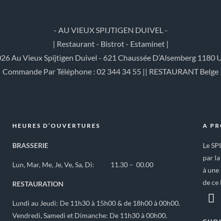
- AU VIEUX SPIJTIGEN DUIVEL -
| Restaurant - Bistrot - Estaminet |
26 Au Vieux Spijtigen Duivel - 621 Chaussée D’Alsemberg 1180 U
| Commande Par Téléphone : 02 344 34 55 || RESTAURANT Belge 
HEURES D’OUVERTURES
A P
BRASSERIE
Le SP
par la
Lun, Mar, Me, Je, Ve, Sa, Di: 11.30 – 00.00
à une 
de ce 
RESTAURATION
Lundi au Jeudi: De 11h30 à 15h00 & de 18h00 à 00h00.
Vendredi, Samedi et Dimanche: De 11h30 à 00h00.