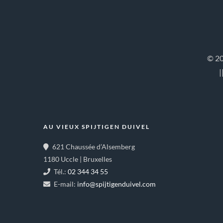
© 20
|
AU VIEUX SPIJTIGEN DUIVEL
621 Chaussée d’Alsemberg
1180 Uccle | Bruxelles
Tél.:
02 344 34 55
E-mail:
info@spijtigenduivel.com