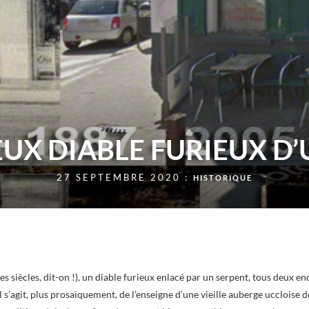
EUX DIABLE FURIEUX D
27 SEPTEMBRE 2020 :
HISTORIQUE
s siècles, dit-on !), un diable furieux enlacé par un serpent, tous deux en
l s’agit, plus prosaïquement, de l’enseigne d’une vieille auberge uccloise