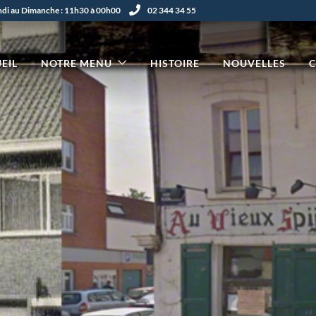
undi au Dimanche : 11h30 à 00h00
02 344 34 55
EIL
NOTRE MENU
HISTOIRE
NOUVELLES