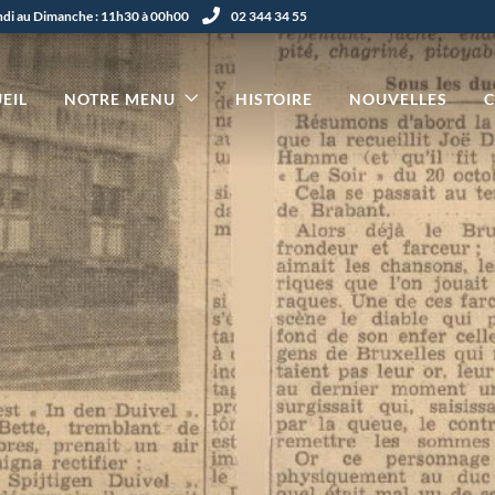
undi au Dimanche : 11h30 à 00h00
02 344 34 55
EIL
NOTRE MENU
HISTOIRE
NOUVELLES