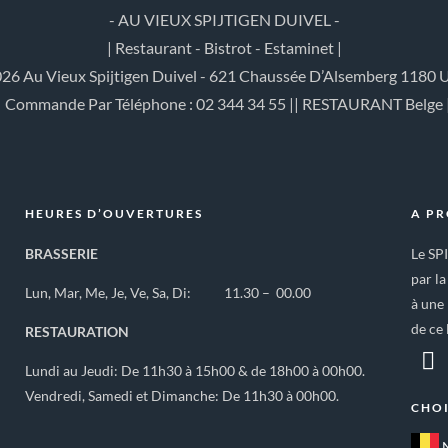
- AU VIEUX SPIJTIGEN DUIVEL -
| Restaurant - Bistrot - Estaminet |
26 Au Vieux Spijtigen Duivel - 621 Chaussée D’Alsemberg 1180 U
| Commande Par Téléphone : 02 344 34 55 || RESTAURANT Belge 
HEURES D’OUVERTURES
A P
BRASSERIE
Le SP
par la
Lun, Mar, Me, Je, Ve, Sa, Di: 11.30 – 00.00
à une 
de ce 
RESTAURATION
Lundi au Jeudi: De 11h30 à 15h00 & de 18h00 à 00h00.
Vendredi, Samedi et Dimanche: De 11h30 à 00h00.
CHOI