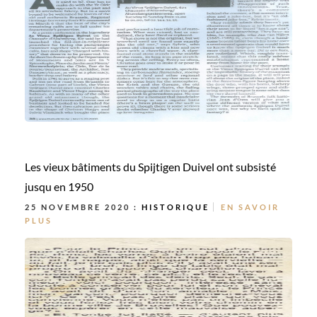
Les vieux bâtiments du Spijtigen Duivel ont subsisté
jusqu en 1950
25 NOVEMBRE 2020 :
HISTORIQUE
EN SAVOIR
PLUS