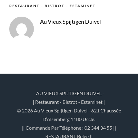
RESTAURANT – BISTROT – ESTAMINET
Au Vieux Spijtigen Duivel
- AU VIEUX SPIJTIGEN DUIVEL -
| Restaurant - Bistrot - Estaminet |
© 2026 Au Vieux Spijtigen Duivel - 621 Chaussée
D’Alsemberg 1180 Uccle.
|| Commande Par Téléphone : 02 344 34 55 ||
RESTAURANT Belge ||