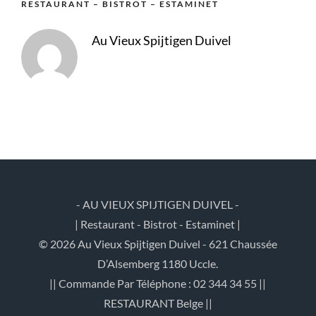
RESTAURANT – BISTROT – ESTAMINET
Au Vieux Spijtigen Duivel
- AU VIEUX SPIJTIGEN DUIVEL -
| Restaurant - Bistrot - Estaminet |
© 2026 Au Vieux Spijtigen Duivel - 621 Chaussée
D’Alsemberg 1180 Uccle.
|| Commande Par Téléphone : 02 344 34 55 ||
RESTAURANT Belge ||