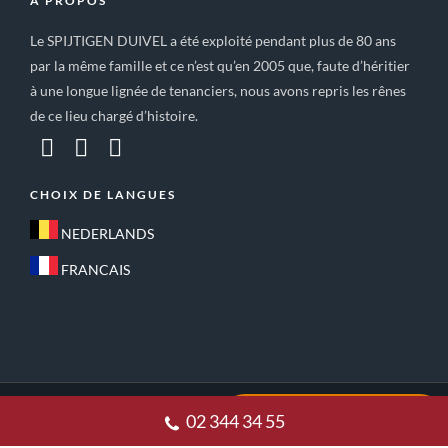
A PROPOS
Le SPIJTIGEN DUIVEL a été exploité pendant plus de 80 ans
par la même famille et ce n’est qu’en 2005 que, faute d’héritier
à une longue lignée de tenanciers, nous avons repris les rênes
de ce lieu chargé d’histoire.
CHOIX DE LANGUES
NEDERLANDS
FRANCAIS
ACCUEIL
CONDITIONS GÉNÉRALES DE VENTE
02 344 34 55
POLITIQUE DE CONFIDENTIALITE
CONTACT