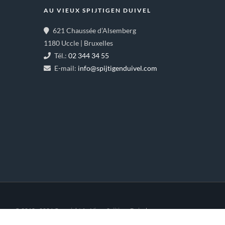
AU VIEUX SPIJTIGEN DUIVEL
621 Chaussée d’Alsemberg
1180 Uccle | Bruxelles
Tél.:
02 344 34 55
E-mail:
info@spijtigenduivel.com
© 2018 - 2026 Copyright Au Vieux Spijtigen Duivel.