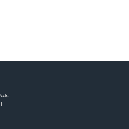
ccle.
||