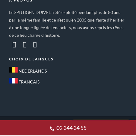
A PROPOS
Le SPIJTIGEN DUIVEL a été exploité pendant plus de 80 ans
par la même famille et ce n’est qu’en 2005 que, faute d’héritier
à une longue lignée de tenanciers, nous avons repris les rênes
de ce lieu chargé d’histoire.
CHOIX DE LANGUES
NEDERLANDS
FRANCAIS
ACCUEIL
CONDITIONS GÉNÉRALES DE VENTE
02 344 34 55
POLITIQUE DE CONFIDENTIALITE
CONTACT