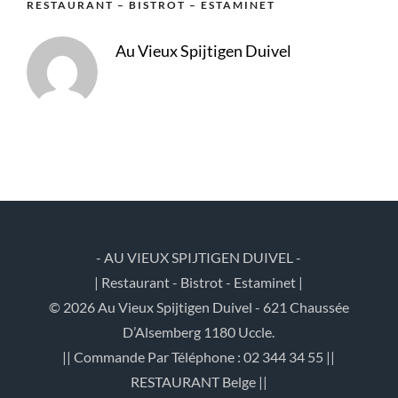
RESTAURANT – BISTROT – ESTAMINET
Au Vieux Spijtigen Duivel
- AU VIEUX SPIJTIGEN DUIVEL -
| Restaurant - Bistrot - Estaminet |
© 2026 Au Vieux Spijtigen Duivel - 621 Chaussée
D’Alsemberg 1180 Uccle.
|| Commande Par Téléphone : 02 344 34 55 ||
RESTAURANT Belge ||