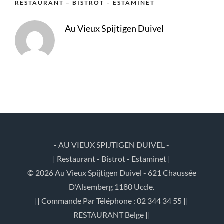
RESTAURANT – BISTROT – ESTAMINET
Au Vieux Spijtigen Duivel
- AU VIEUX SPIJTIGEN DUIVEL -
| Restaurant - Bistrot - Estaminet |
© 2026 Au Vieux Spijtigen Duivel - 621 Chaussée
D’Alsemberg 1180 Uccle.
|| Commande Par Téléphone : 02 344 34 55 ||
RESTAURANT Belge ||