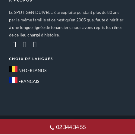
A PROPOS
Le SPIJTIGEN DUIVEL a été exploité pendant plus de 80 ans
par la même famille et ce n’est qu’en 2005 que, faute d’héritier
à une longue lignée de tenanciers, nous avons repris les rênes
de ce lieu chargé d’histoire.
CHOIX DE LANGUES
NEDERLANDS
FRANCAIS
ACCUEIL
CONDITIONS GÉNÉRALES DE VENTE
02 344 34 55
POLITIQUE DE CONFIDENTIALITE
CONTACT