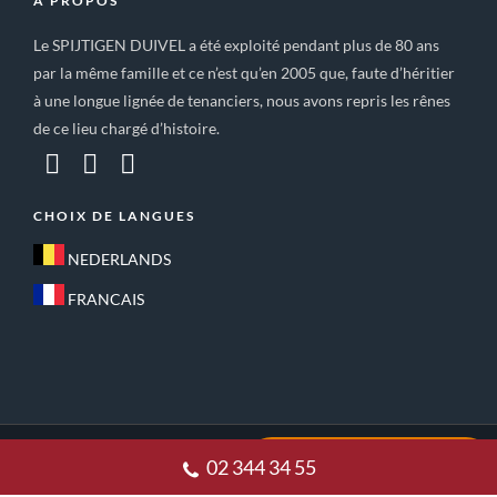
A PROPOS
Le SPIJTIGEN DUIVEL a été exploité pendant plus de 80 ans
par la même famille et ce n’est qu’en 2005 que, faute d’héritier
à une longue lignée de tenanciers, nous avons repris les rênes
de ce lieu chargé d’histoire.
CHOIX DE LANGUES
NEDERLANDS
FRANCAIS
ACCUEIL
CONDITIONS GÉNÉRALES DE VENTE
02 344 34 55
POLITIQUE DE CONFIDENTIALITE
CONTACT