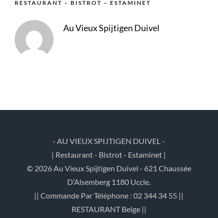
RESTAURANT – BISTROT – ESTAMINET
Au Vieux Spijtigen Duivel
- AU VIEUX SPIJTIGEN DUIVEL -
| Restaurant - Bistrot - Estaminet |
© 2026 Au Vieux Spijtigen Duivel - 621 Chaussée
D’Alsemberg 1180 Uccle.
|| Commande Par Téléphone : 02 344 34 55 ||
RESTAURANT Belge ||