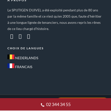
A PROPOS
Le SPIJTIGEN DUIVEL a été exploité pendant plus de 80 ans
par la même famille et ce n’est qu’en 2005 que, faute d’héritier
à une longue lignée de tenanciers, nous avons repris les rênes
de ce lieu chargé d’histoire.
CHOIX DE LANGUES
NEDERLANDS
FRANCAIS
ACCUEIL
CONDITIONS GÉNÉRALES DE VENTE
02 344 34 55
POLITIQUE DE CONFIDENTIALITE
CONTACT