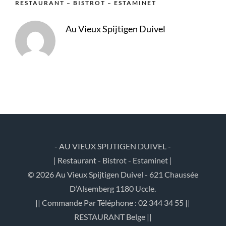
RESTAURANT – BISTROT – ESTAMINET
Au Vieux Spijtigen Duivel
- AU VIEUX SPIJTIGEN DUIVEL -
| Restaurant - Bistrot - Estaminet |
© 2026 Au Vieux Spijtigen Duivel - 621 Chaussée
D’Alsemberg 1180 Uccle.
|| Commande Par Téléphone : 02 344 34 55 ||
RESTAURANT Belge ||