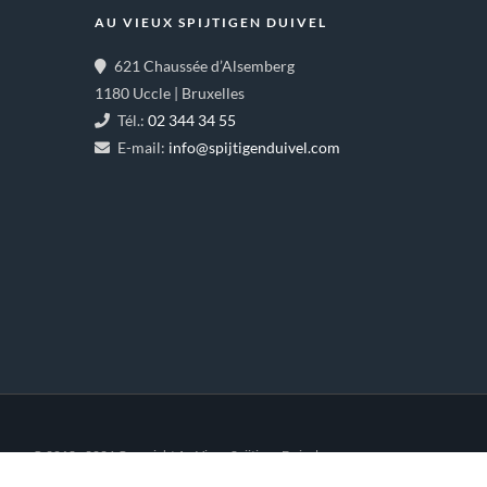
AU VIEUX SPIJTIGEN DUIVEL
621 Chaussée d’Alsemberg
1180 Uccle | Bruxelles
Tél.:
02 344 34 55
E-mail:
info@spijtigenduivel.com
© 2018 - 2026 Copyright Au Vieux Spijtigen Duivel.