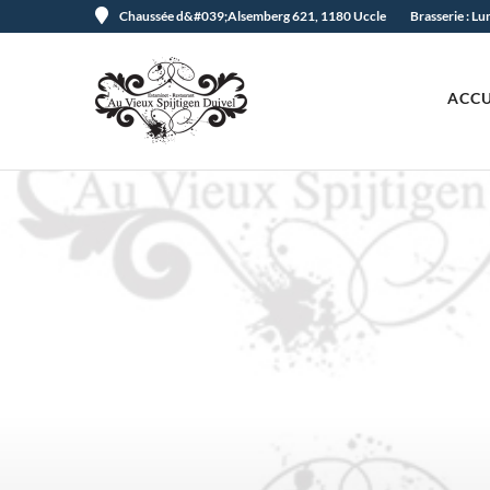
Chaussée d&#039;Alsemberg 621, 1180 Uccle
Brasserie : L
ACCU