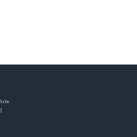
ccle.
||