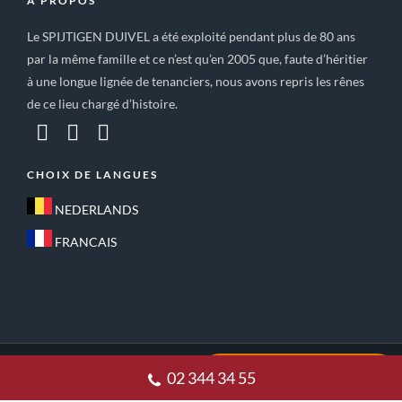
A PROPOS
Le SPIJTIGEN DUIVEL a été exploité pendant plus de 80 ans
par la même famille et ce n’est qu’en 2005 que, faute d’héritier
à une longue lignée de tenanciers, nous avons repris les rênes
de ce lieu chargé d’histoire.
CHOIX DE LANGUES
NEDERLANDS
FRANCAIS
ACCUEIL
CONDITIONS GÉNÉRALES DE VENTE
02 344 34 55
POLITIQUE DE CONFIDENTIALITE
CONTACT