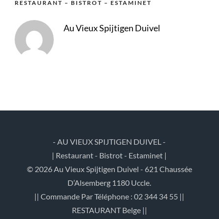
RESTAURANT – BISTROT – ESTAMINET
Au Vieux Spijtigen Duivel
- AU VIEUX SPIJTIGEN DUIVEL -
| Restaurant - Bistrot - Estaminet |
© 2026 Au Vieux Spijtigen Duivel - 621 Chaussée
D’Alsemberg 1180 Uccle.
|| Commande Par Téléphone : 02 344 34 55 ||
RESTAURANT Belge ||