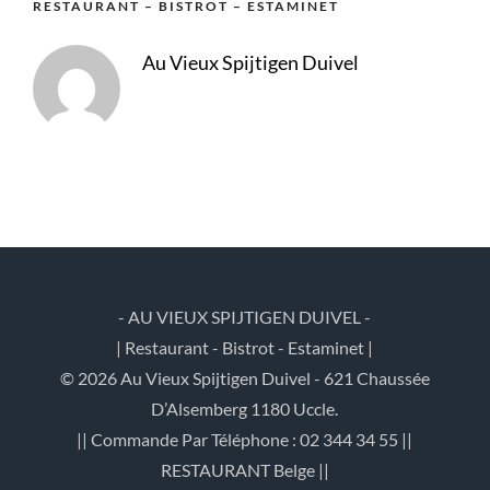
RESTAURANT – BISTROT – ESTAMINET
Au Vieux Spijtigen Duivel
- AU VIEUX SPIJTIGEN DUIVEL -
| Restaurant - Bistrot - Estaminet |
© 2026 Au Vieux Spijtigen Duivel - 621 Chaussée
D’Alsemberg 1180 Uccle.
|| Commande Par Téléphone : 02 344 34 55 ||
RESTAURANT Belge ||