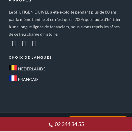
A PROPOS
Le SPIJTIGEN DUIVEL a été exploité pendant plus de 80 ans
par la même famille et ce n’est qu’en 2005 que, faute d’héritier
à une longue lignée de tenanciers, nous avons repris les rênes
de ce lieu chargé d’histoire.
CHOIX DE LANGUES
NEDERLANDS
FRANCAIS
ACCUEIL
CONDITIONS GÉNÉRALES DE VENTE
02 344 34 55
POLITIQUE DE CONFIDENTIALITE
CONTACT