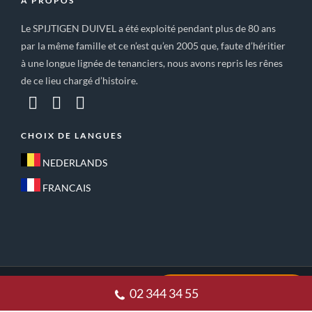
A PROPOS
Le SPIJTIGEN DUIVEL a été exploité pendant plus de 80 ans
par la même famille et ce n’est qu’en 2005 que, faute d’héritier
à une longue lignée de tenanciers, nous avons repris les rênes
de ce lieu chargé d’histoire.
CHOIX DE LANGUES
NEDERLANDS
FRANCAIS
ACCUEIL
CONDITIONS GÉNÉRALES DE VENTE
02 344 34 55
POLITIQUE DE CONFIDENTIALITE
CONTACT