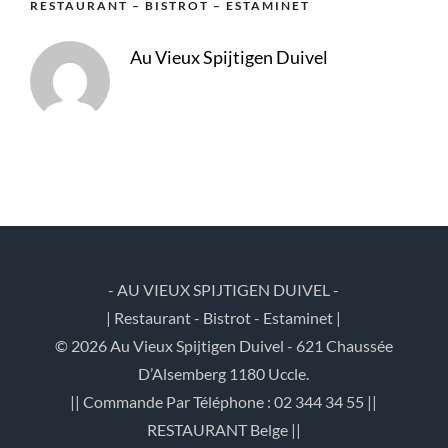
RESTAURANT – BISTROT – ESTAMINET
Au Vieux Spijtigen Duivel
- AU VIEUX SPIJTIGEN DUIVEL -
| Restaurant - Bistrot - Estaminet |
© 2026 Au Vieux Spijtigen Duivel - 621 Chaussée
D’Alsemberg 1180 Uccle.
|| Commande Par Téléphone : 02 344 34 55 ||
RESTAURANT Belge ||