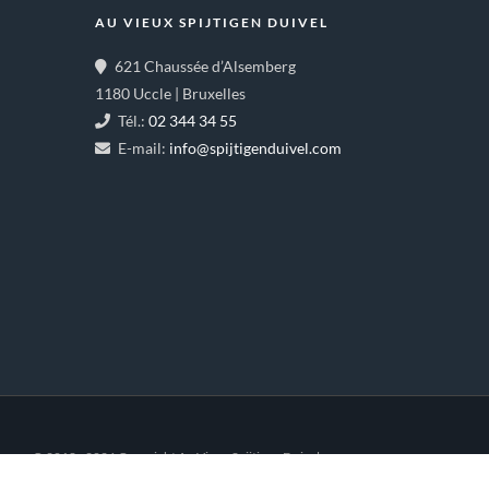
AU VIEUX SPIJTIGEN DUIVEL
621 Chaussée d’Alsemberg
1180 Uccle | Bruxelles
Tél.:
02 344 34 55
E-mail:
info@spijtigenduivel.com
© 2018 - 2026 Copyright Au Vieux Spijtigen Duivel.