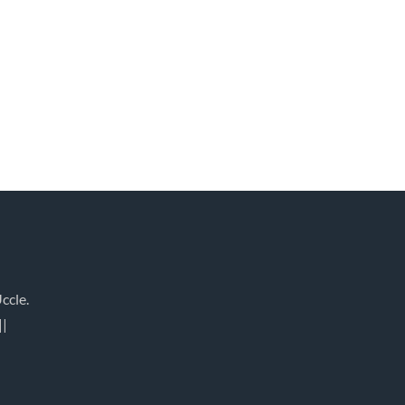
ccle.
||