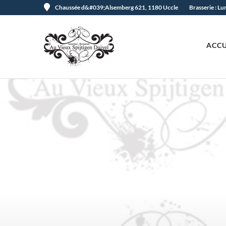
Chaussée d&#039;Alsemberg 621, 1180 Uccle
Brasserie : L
ACCU