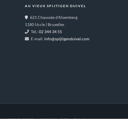
AU VIEUX SPIJTIGEN DUIVEL
621 Chaussée d’Alsemberg
1180 Uccle | Bruxelles
Tél.:
02 344 34 55
E-mail:
info@spijtigenduivel.com
© 2018 - 2026 Copyright Au Vieux Spijtigen Duivel.