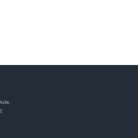
ccle.
||