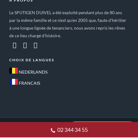
A PROPOS
Le SPIJTIGEN DUIVEL a été exploité pendant plus de 80 ans
par la même famille et ce n’est qu’en 2005 que, faute d’héritier
à une longue lignée de tenanciers, nous avons repris les rênes
de ce lieu chargé d’histoire.
CHOIX DE LANGUES
NEDERLANDS
FRANCAIS
ACCUEIL
CONDITIONS GÉNÉRALES DE VENTE
02 344 34 55
POLITIQUE DE CONFIDENTIALITE
CONTACT