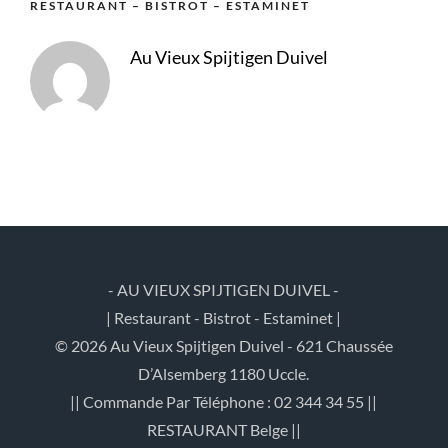
RESTAURANT – BISTROT – ESTAMINET
Au Vieux Spijtigen Duivel
- AU VIEUX SPIJTIGEN DUIVEL -
| Restaurant - Bistrot - Estaminet |
© 2026 Au Vieux Spijtigen Duivel - 621 Chaussée
D’Alsemberg 1180 Uccle.
|| Commande Par Téléphone : 02 344 34 55 ||
RESTAURANT Belge ||