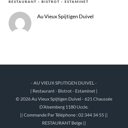
RESTAURANT – BISTROT – ESTAMINET
Au Vieux Spijtigen Duivel
- AU VIEUX SPIJTIGEN DUIVEL -
| Restaurant - Bistrot - Estaminet |
© 2026 Au Vieux Spijtigen Duivel - 621 Chaussée
D’Alsemberg 1180 Uccle.
|| Commande Par Téléphone : 02 344 34 55 ||
RESTAURANT Belge ||