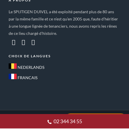
A PROPOS
Le SPIJTIGEN DUIVEL a été exploité pendant plus de 80 ans
par la même famille et ce n’est qu’en 2005 que, faute d’héritier
à une longue lignée de tenanciers, nous avons repris les rênes
de ce lieu chargé d’histoire.
CHOIX DE LANGUES
NEDERLANDS
FRANCAIS
ACCUEIL
CONDITIONS GÉNÉRALES DE VENTE
02 344 34 55
POLITIQUE DE CONFIDENTIALITE
CONTACT