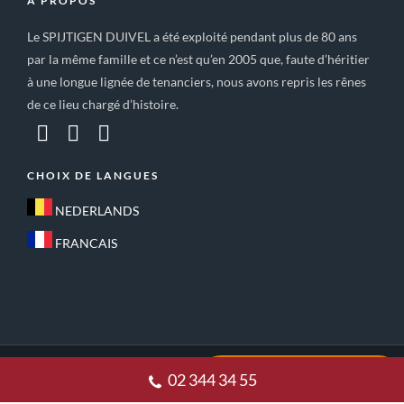
A PROPOS
Le SPIJTIGEN DUIVEL a été exploité pendant plus de 80 ans
par la même famille et ce n’est qu’en 2005 que, faute d’héritier
à une longue lignée de tenanciers, nous avons repris les rênes
de ce lieu chargé d’histoire.
CHOIX DE LANGUES
NEDERLANDS
FRANCAIS
ACCUEIL
CONDITIONS GÉNÉRALES DE VENTE
02 344 34 55
POLITIQUE DE CONFIDENTIALITE
CONTACT