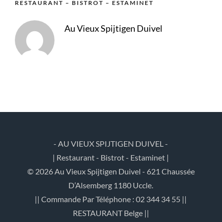
RESTAURANT – BISTROT – ESTAMINET
Au Vieux Spijtigen Duivel
- AU VIEUX SPIJTIGEN DUIVEL -
| Restaurant - Bistrot - Estaminet |
© 2026 Au Vieux Spijtigen Duivel - 621 Chaussée
D’Alsemberg 1180 Uccle.
|| Commande Par Téléphone : 02 344 34 55 ||
RESTAURANT Belge ||