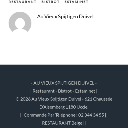
RESTAURANT – BISTROT – ESTAMINET
Au Vieux Spijtigen Duivel
- AU VIEUX SPIJTIGEN DUIVEL -
| Restaurant - Bistrot - Estaminet |
© 2026 Au Vieux Spijtigen Duivel - 621 Chaussée
D’Alsemberg 1180 Uccle.
|| Commande Par Téléphone : 02 344 34 55 ||
RESTAURANT Belge ||