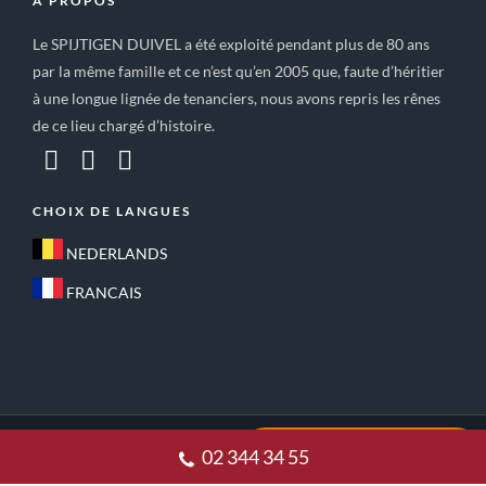
A PROPOS
Le SPIJTIGEN DUIVEL a été exploité pendant plus de 80 ans
par la même famille et ce n’est qu’en 2005 que, faute d’héritier
à une longue lignée de tenanciers, nous avons repris les rênes
de ce lieu chargé d’histoire.
CHOIX DE LANGUES
NEDERLANDS
FRANCAIS
ACCUEIL
CONDITIONS GÉNÉRALES DE VENTE
02 344 34 55
POLITIQUE DE CONFIDENTIALITE
CONTACT