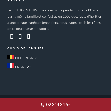
A PROPOS
Le SPIJTIGEN DUIVEL a été exploité pendant plus de 80 ans
par la même famille et ce n’est qu’en 2005 que, faute d’héritier
à une longue lignée de tenanciers, nous avons repris les rênes
de ce lieu chargé d’histoire.
CHOIX DE LANGUES
NEDERLANDS
FRANCAIS
ACCUEIL
CONDITIONS GÉNÉRALES DE VENTE
02 344 34 55
POLITIQUE DE CONFIDENTIALITE
CONTACT