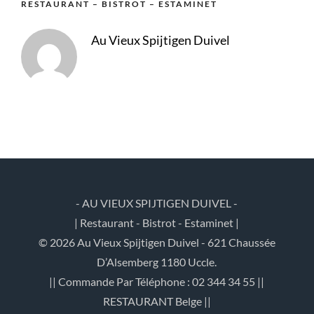
RESTAURANT – BISTROT – ESTAMINET
Au Vieux Spijtigen Duivel
- AU VIEUX SPIJTIGEN DUIVEL -
| Restaurant - Bistrot - Estaminet |
© 2026 Au Vieux Spijtigen Duivel - 621 Chaussée
D’Alsemberg 1180 Uccle.
|| Commande Par Téléphone : 02 344 34 55 ||
RESTAURANT Belge ||