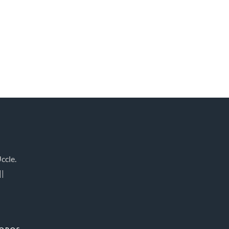
ccle.
||