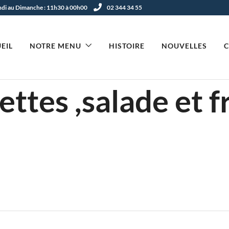
undi au Dimanche : 11h30 à 00h00
02 344 34 55
EIL
NOTRE MENU
HISTOIRE
NOUVELLES
ttes ,salade et fr