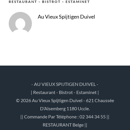
RESTAURANT – BISTROT – ESTAMINET
Au Vieux Spijtigen Duivel
- AU VIEUX SPIJTIGEN DUIVEL -
| Restaurant - Bistrot - Estaminet |
© 2026 Au Vieux Spijtigen Duivel - 621 Chaussée
D’Alsemberg 1180 Uccle.
|| Commande Par Téléphone : 02 344 34 55 ||
RESTAURANT Belge ||