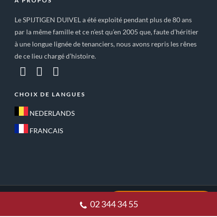
A PROPOS
Le SPIJTIGEN DUIVEL a été exploité pendant plus de 80 ans
par la même famille et ce n’est qu’en 2005 que, faute d’héritier
à une longue lignée de tenanciers, nous avons repris les rênes
de ce lieu chargé d’histoire.
CHOIX DE LANGUES
NEDERLANDS
FRANCAIS
ACCUEIL
CONDITIONS GÉNÉRALES DE VENTE
02 344 34 55
POLITIQUE DE CONFIDENTIALITE
CONTACT