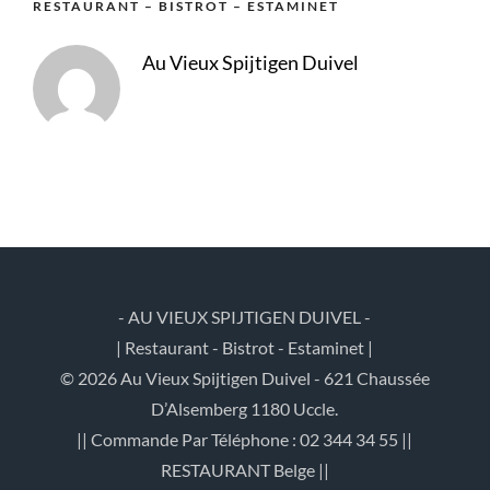
RESTAURANT – BISTROT – ESTAMINET
Au Vieux Spijtigen Duivel
- AU VIEUX SPIJTIGEN DUIVEL -
| Restaurant - Bistrot - Estaminet |
© 2026 Au Vieux Spijtigen Duivel - 621 Chaussée
D’Alsemberg 1180 Uccle.
|| Commande Par Téléphone : 02 344 34 55 ||
RESTAURANT Belge ||