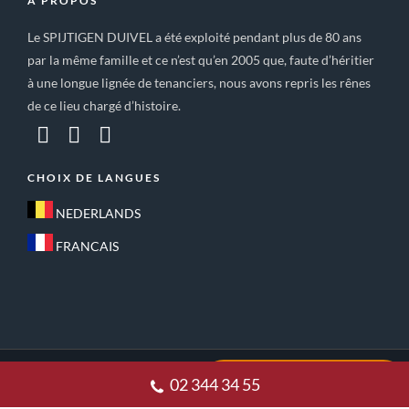
A PROPOS
Le SPIJTIGEN DUIVEL a été exploité pendant plus de 80 ans
par la même famille et ce n’est qu’en 2005 que, faute d’héritier
à une longue lignée de tenanciers, nous avons repris les rênes
de ce lieu chargé d’histoire.
CHOIX DE LANGUES
NEDERLANDS
FRANCAIS
ACCUEIL
CONDITIONS GÉNÉRALES DE VENTE
02 344 34 55
POLITIQUE DE CONFIDENTIALITE
CONTACT