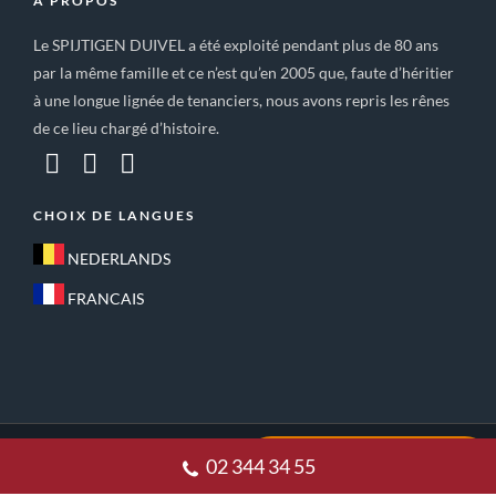
A PROPOS
Le SPIJTIGEN DUIVEL a été exploité pendant plus de 80 ans
par la même famille et ce n’est qu’en 2005 que, faute d’héritier
à une longue lignée de tenanciers, nous avons repris les rênes
de ce lieu chargé d’histoire.
CHOIX DE LANGUES
NEDERLANDS
FRANCAIS
ACCUEIL
CONDITIONS GÉNÉRALES DE VENTE
02 344 34 55
POLITIQUE DE CONFIDENTIALITE
CONTACT