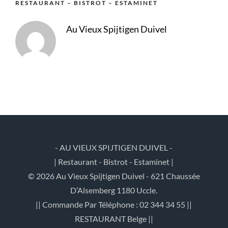
RESTAURANT – BISTROT – ESTAMINET
Au Vieux Spijtigen Duivel
- AU VIEUX SPIJTIGEN DUIVEL -
| Restaurant - Bistrot - Estaminet |
© 2026 Au Vieux Spijtigen Duivel - 621 Chaussée
D’Alsemberg 1180 Uccle.
|| Commande Par Téléphone : 02 344 34 55 ||
RESTAURANT Belge ||