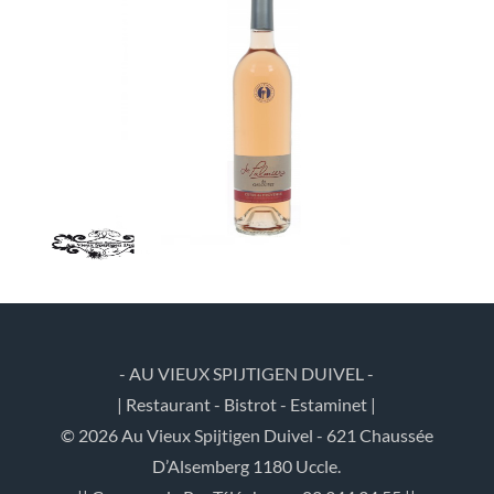
- AU VIEUX SPIJTIGEN DUIVEL -
| Restaurant - Bistrot - Estaminet |
© 2026 Au Vieux Spijtigen Duivel - 621 Chaussée
D’Alsemberg 1180 Uccle.