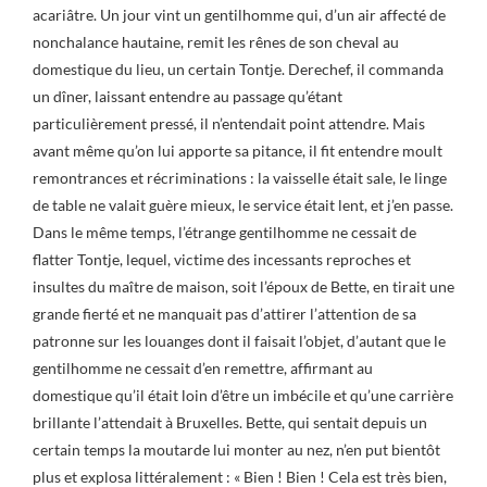
acariâtre. Un jour vint un gentilhomme qui, d’un air affecté de
nonchalance hautaine, remit les rênes de son cheval au
domestique du lieu, un certain Tontje. Derechef, il commanda
un dîner, laissant entendre au passage qu’étant
particulièrement pressé, il n’entendait point attendre. Mais
avant même qu’on lui apporte sa pitance, il fit entendre moult
remontrances et récriminations : la vaisselle était sale, le linge
de table ne valait guère mieux, le service était lent, et j’en passe.
Dans le même temps, l’étrange gentilhomme ne cessait de
flatter Tontje, lequel, victime des incessants reproches et
insultes du maître de maison, soit l’époux de Bette, en tirait une
grande fierté et ne manquait pas d’attirer l’attention de sa
patronne sur les louanges dont il faisait l’objet, d’autant que le
gentilhomme ne cessait d’en remettre, affirmant au
domestique qu’il était loin d’être un imbécile et qu’une carrière
brillante l’attendait à Bruxelles. Bette, qui sentait depuis un
certain temps la moutarde lui monter au nez, n’en put bientôt
plus et explosa littéralement : « Bien ! Bien ! Cela est très bien,