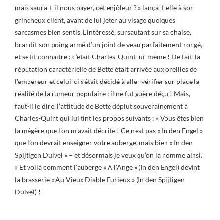
mais saura-t-il nous payer, cet enjôleur ? » lança-t-elle à son
grincheux client, avant de lui jeter au visage quelques
sarcasmes bien sentis. L’intéressé, sursautant sur sa chaise,
brandit son poing armé d’un joint de veau parfaitement rongé,
et se fit connaître : c’était Charles-Quint lui-même ! De fait, la
réputation caractérielle de Bette était arrivée aux oreilles de
l’empereur et celui-ci s’était décidé à aller vérifier sur place la
réalité de la rumeur populaire : il ne fut guère déçu ! Mais,
faut-il le dire, l’attitude de Bette déplut souverainement à
Charles-Quint qui lui tint les propos suivants : « Vous êtes bien
la mégère que l’on m’avait décrite ! Ce n’est pas « In den Engel »
que l’on devrait enseigner votre auberge, mais bien « In den
Spijtigen Duivel » – et désormais je veux qu’on la nomme ainsi.
» Et voilà comment l’auberge « A l’Ange » (In den Engel) devint
la brasserie « Au Vieux Diable Furieux » (In den Spijtigen
Duivel) !