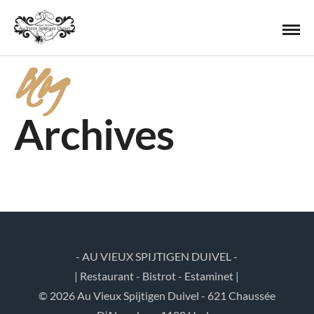
Blog
Archives
- AU VIEUX SPIJTIGEN DUIVEL -
| Restaurant - Bistrot - Estaminet |
© 2026 Au Vieux Spijtigen Duivel - 621 Chaussée